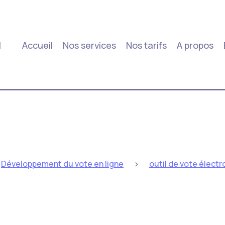
|
Accueil
Nos services
Nos tarifs
A propos
>
Développement du vote en ligne
outil de vote élect