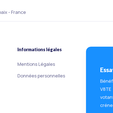
baix - France
Informations légales
Mentions Légales
Essa
Données personnelles
Bénéfi
V8TE (
votan
créne