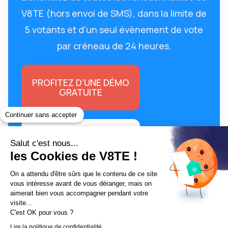
V8TE (hors envoi de SMS), dans la limite de
5 votants et d’un seul évènement de vote
par créneau de 24 heures.
PROFITEZ D’UNE DÉMO
GRATUITE
Continuer sans accepter
Essayer gratuitement
Salut c'est nous...
les Cookies de V8TE !
On a attendu d'être sûrs que le contenu de ce site
vous intéresse avant de vous déranger, mais on
aimerait bien vous accompagner pendant votre
visite...
C'est OK pour vous ?
Lire la politique de confidentialité