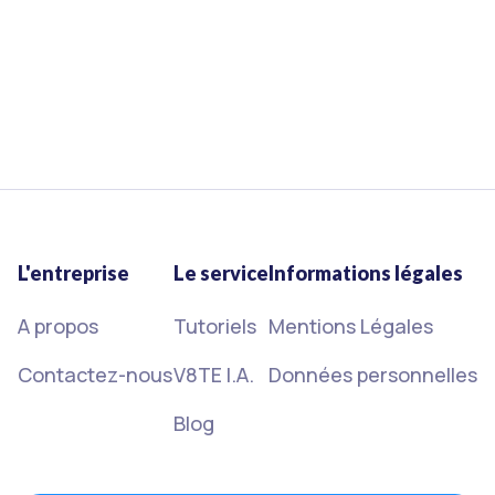
élections de la délégation du personnel du CSE
étape par étape.
15/3/2023
Lire plus
L'entreprise
Le service
Informations légales
A propos
Tutoriels
Mentions Légales
Contactez-nous
V8TE I.A.
Données personnelles
Blog