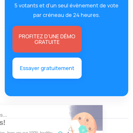
5 votants et d’un seul évènement de vote
par créneau de 24 heures.
PROFITEZ D’UNE DÉMO
GRATUITE
Essayer gratuitement
Continue without consent
Hello, it's us...
Cookies!
To all the foodies, here are our 100% healthy