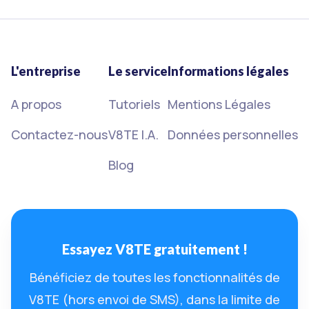
L'entreprise
Le service
Informations légales
A propos
Tutoriels
Mentions Légales
Contactez-nous
V8TE I.A.
Données personnelles
Blog
Essayez V8TE gratuitement !
Bénéficiez de toutes les fonctionnalités de
V8TE (hors envoi de SMS), dans la limite de