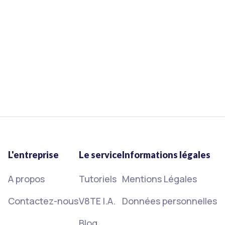
Le CSE doit être mis en place depuis le 1er janvier
2020. Retrouvez le calendrier détaillé des
élections de la délégation du personnel du CSE
étape par étape.
15/3/2023
Lire plus
L'entreprise
Le service
Informations légales
A propos
Tutoriels
Mentions Légales
Contactez-nous
V8TE I.A.
Données personnelles
Blog