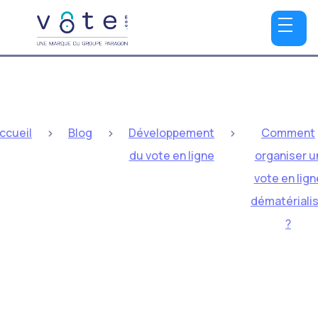
>
>
>
ccueil
Blog
Développement
Comment
du vote en ligne
organiser u
vote en lign
dématériali
?