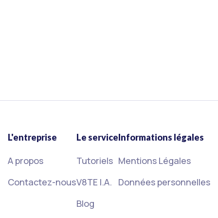
2020. Retrouvez le calendrier détaillé des
élections de la délégation du personnel du CSE
étape par étape.
15/3/2023
Lire plus
L'entreprise
Le service
Informations légales
A propos
Tutoriels
Mentions Légales
Contactez-nous
V8TE I.A.
Données personnelles
Blog