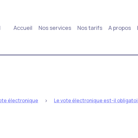
|
Accueil
Nos services
Nos tarifs
A propos
>
ote électronique
Le vote électronique est-il obligato