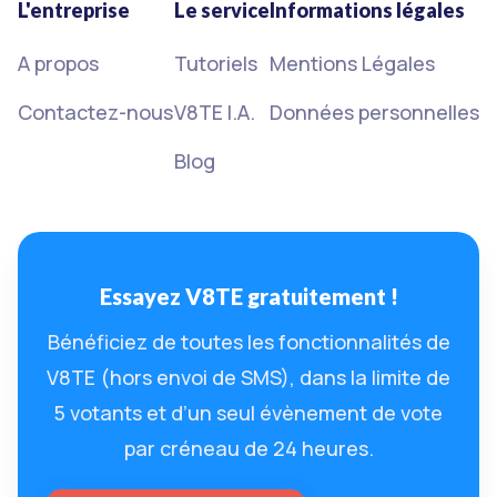
L'entreprise
Le service
Informations légales
A propos
Tutoriels
Mentions Légales
Contactez-nous
V8TE I.A.
Données personnelles
Blog
Essayez V8TE gratuitement !
Bénéficiez de toutes les fonctionnalités de
V8TE (hors envoi de SMS), dans la limite de
5 votants et d’un seul évènement de vote
par créneau de 24 heures.