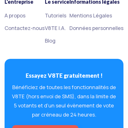
L'entreprise
Le service
Informations légales
A propos
Tutoriels
Mentions Légales
Contactez-nous
V8TE I.A.
Données personnelles
Blog
Essayez V8TE gratuitement !
Bénéficiez de toutes les fonctionnalités de
V8TE (hors envoi de SMS), dans la limite de
5 votants et d’un seul évènement de vote
par créneau de 24 heures.