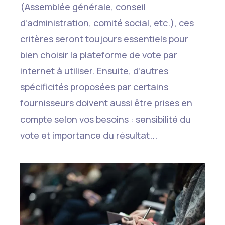
(Assemblée générale, conseil
d’administration, comité social, etc.), ces
critères seront toujours essentiels pour
bien choisir la plateforme de vote par
internet à utiliser. Ensuite, d’autres
spécificités proposées par certains
fournisseurs doivent aussi être prises en
compte selon vos besoins : sensibilité du
vote et importance du résultat...