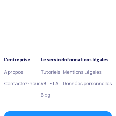
Neque egestas congue quisque egestas diam
in arcu cursus.
Nec nam aliquam sem et tortor consequat.
L'entreprise
Le service
Informations légales
A propos
Tutoriels
Mentions Légales
Contactez-nous
V8TE I.A.
Données personnelles
Blog