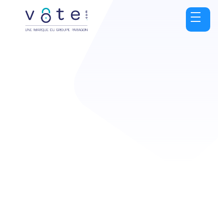
OFFRE
1 event
Unlimited duration and use
Up to 1 000 invited voters