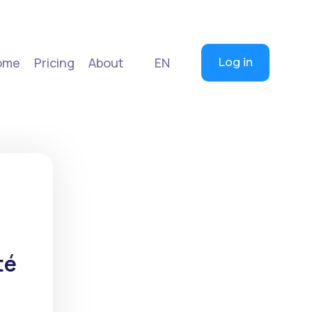
ome
Pricing
About
EN
Log in
té